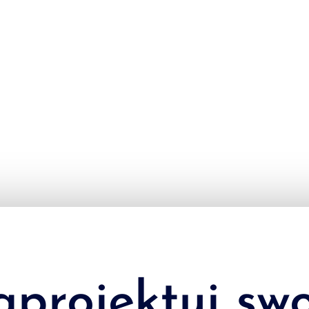
ualn
projektuj sw