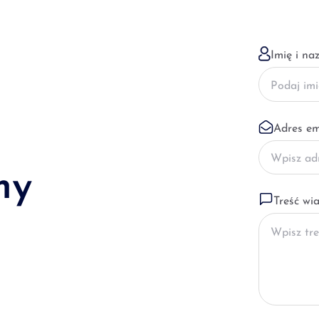
Imię i na
Adres em
my
Treść wi