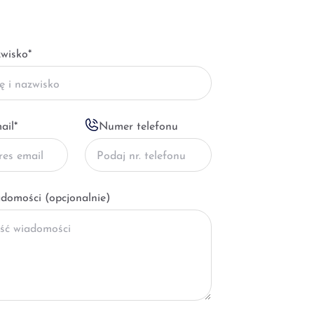
zwisko
*
ail
*
Numer telefonu
adomości
(opcjonalnie)