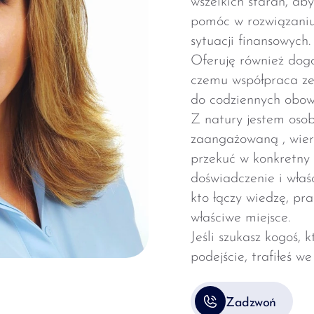
pomóc w rozwiązaniu
sytuacji finansowych.
Oferuję również dogo
czemu współpraca ze
do codziennych obow
Z natury jestem osob
zaangażowaną , wier
przekuć w konkretny r
doświadczenie i właśc
kto łączy wiedzę, pra
właściwe miejsce.
Jeśli szukasz kogoś, 
podejście, trafiłeś w
Zadzwoń