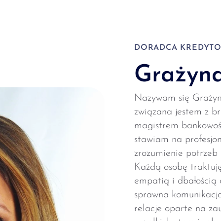
DORADCA KREDYT
Grażyna
Nazywam się Grażyna
związana jestem z b
magistrem bankowości
stawiam na profesjon
zrozumienie potrzeb 
Każdą osobę traktuję
empatią i dbałością 
sprawna komunikacja
relacje oparte na z
wszelkich starań, aby