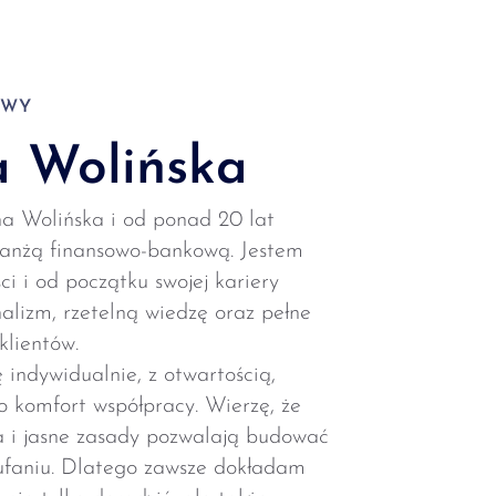
OWY
 Wolińska
 Wolińska i od ponad 20 lat
ranżą finansowo-bankową. Jestem
 i od początku swojej kariery
alizm, rzetelną wiedzę oraz pełne
klientów.
 indywidualnie, z otwartością,
o komfort współpracy. Wierzę, że
 i jasne zasady pozwalają budować
aufaniu. Dlatego zawsze dokładam
 nie tylko doradzić, ale także