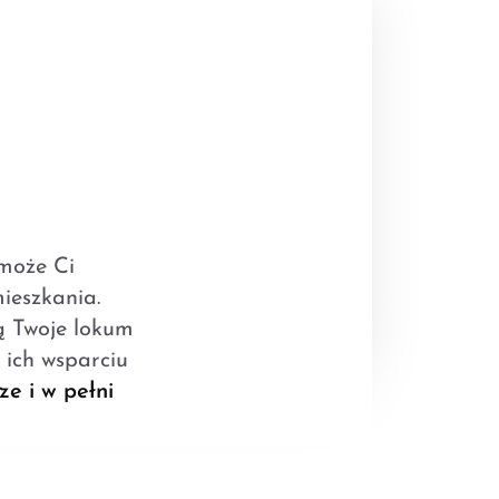
omoże Ci
ieszkania.
ią Twoje lokum
 ich wsparciu
ze i w pełni