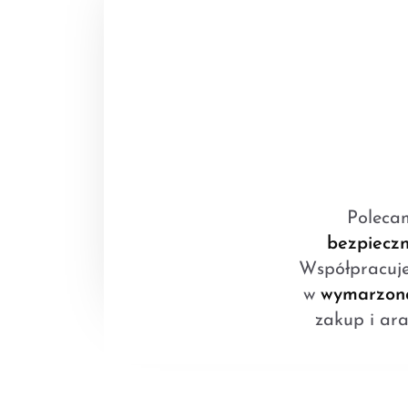
Poleca
bezpieczn
Współpracuj
w
wymarzoną
zakup i ara