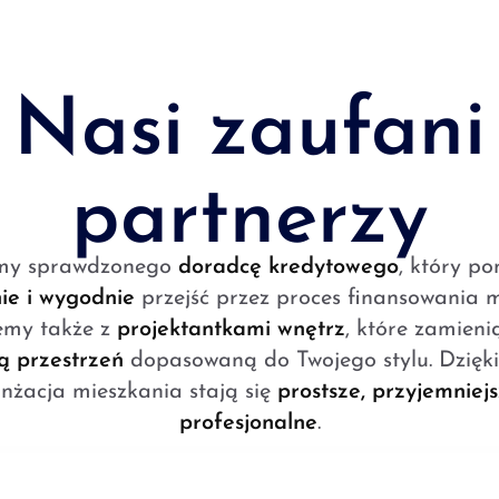
Nasi zaufani
partnerzy
my sprawdzonego
doradcę kredytowego
, który p
ie i wygodnie
przejść przez proces finansowania m
emy także z
projektantkami wnętrz
, które zamien
 przestrzeń
dopasowaną do Twojego stylu. Dzięki
nżacja mieszkania stają się
prostsze, przyjemniejs
profesjonalne
.